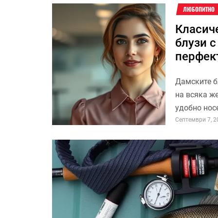
ЛЮБОПИТНО
Класич
блузи с
перфек
Дамските б
на всяка ж
удобно носе
Септември 7, 2