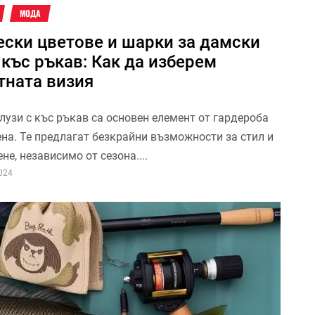
МОДА
ески цветове и шарки за дамски
 къс ръкав: Как да изберем
тната визия
лузи с къс ръкав са основен елемент от гардероба
ена. Те предлагат безкрайни възможности за стил и
не, независимо от сезона....
024