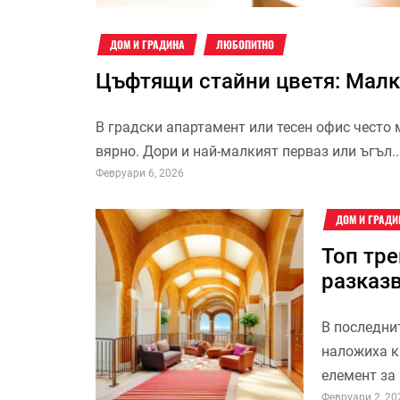
ДОМ И ГРАДИНА
ЛЮБОПИТНО
Цъфтящи стайни цветя: Малк
В градски апартамент или тесен офис често 
вярно. Дори и най-малкият перваз или ъгъл..
Февруари 6, 2026
ДОМ И ГРАДИ
Топ тр
разказв
В последни
наложиха к
елемент за 
Февруари 2, 20