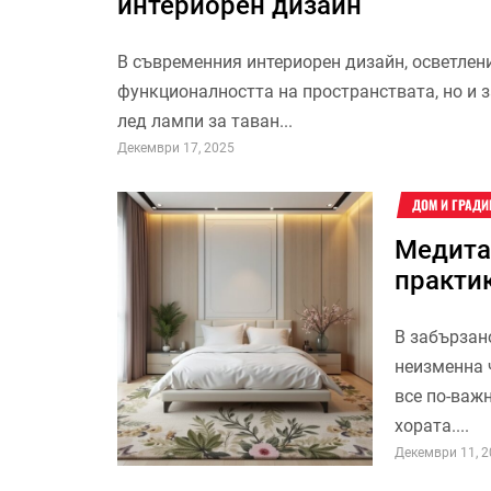
интериорен дизайн
В съвременния интериорен дизайн, осветлен
функционалността на пространствата, но и 
лед лампи за таван...
Декември 17, 2025
ДОМ И ГРАДИ
Медита
практик
В забързан
неизменна 
все по-важ
хората....
Декември 11, 