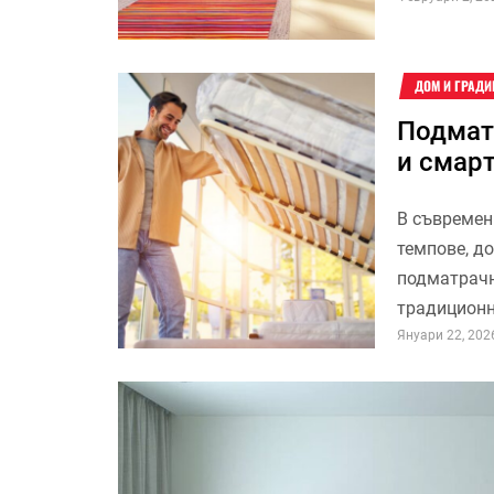
ДОМ И ГРАДИ
Подмат
и смар
В съвремен
темпове, д
подматрачн
традиционн
Януари 22, 202