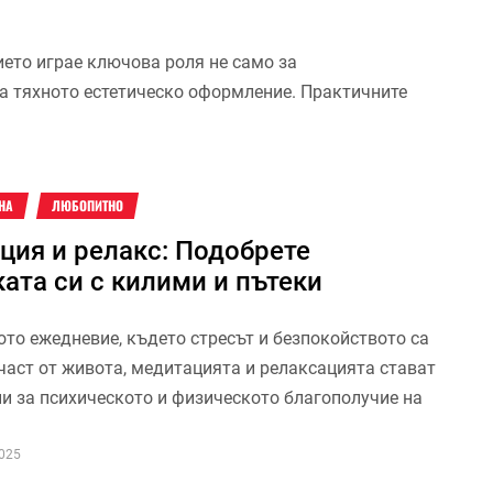
ието играе ключова роля не само за
за тяхното естетическо оформление. Практичните
НА
ЛЮБОПИТНО
ция и релакс: Подобрете
ата си с килими и пътеки
ото ежедневие, където стресът и безпокойството са
част от живота, медитацията и релаксацията стават
ни за психическото и физическото благополучие на
2025