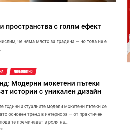
и пространства с голям ефект
мислим, че няма място за градина — но това не е
.
НА
ЛЮБОПИТНО
енд: Модерни мокетени пътеки
ат истории с уникален дизайн
те години актуалните модели мокетени пътеки се
ато основен тренд в интериора — от практичен
пода те преминават в роля на...
26