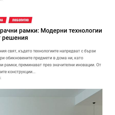
НА
ЛЮБОПИТНО
рачни рамки: Модерни технологии
т решения
ния свят, където технологиите напредват с бързи
ори обикновените предмети в дома ни, като
и рамки, преминават през значителни иновации. От
ите конструкции...
6