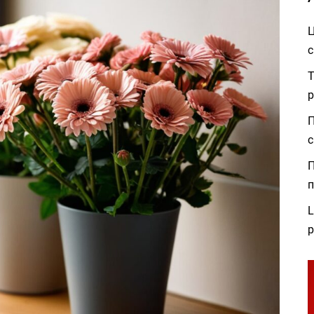
Ц
с
Т
р
П
с
П
п
L
р